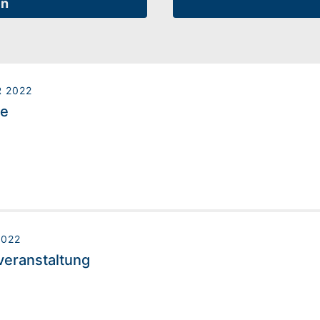
en
R 2022
de
2022
eranstaltung